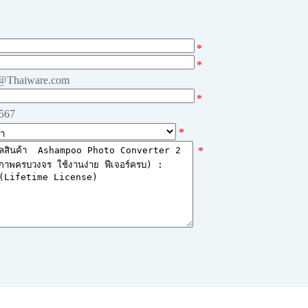
*
*
e@Thaiware.com
*
4567
*
*