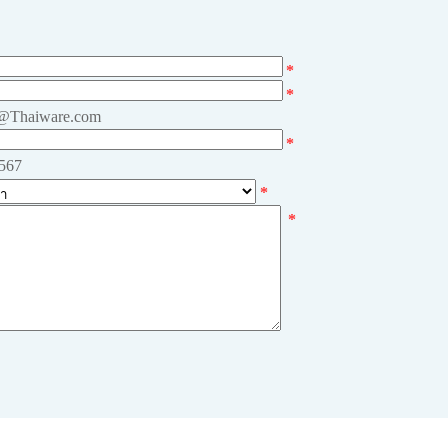
*
*
e@Thaiware.com
*
4567
*
*