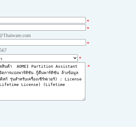
*
*
e@Thaiware.com
*
4567
*
*