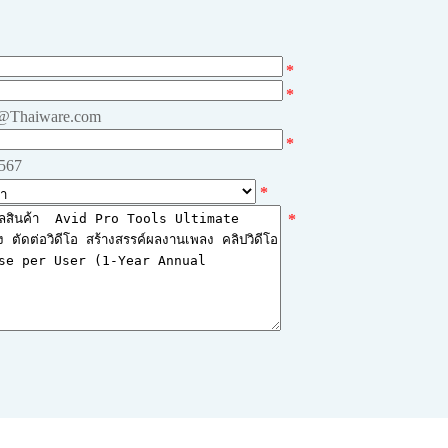
*
*
e@Thaiware.com
*
4567
*
*