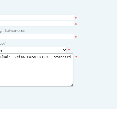
*
*
e@Thaiware.com
*
4567
*
*