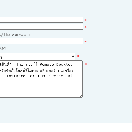
*
*
e@Thaiware.com
*
4567
*
*