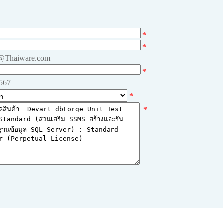
*
*
e@Thaiware.com
*
4567
*
*