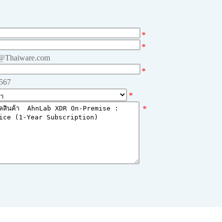
*
*
e@Thaiware.com
*
4567
*
*