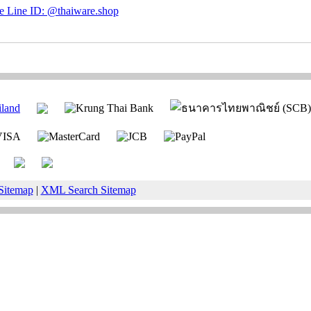
Sitemap
|
XML Search Sitemap