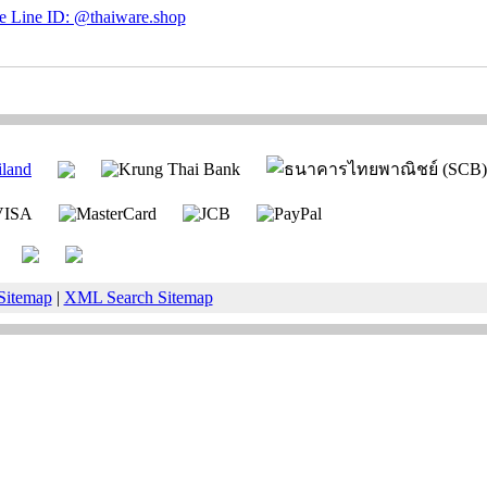
Sitemap
|
XML Search Sitemap