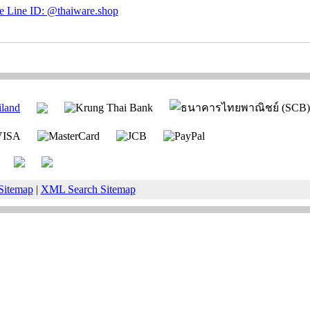
Sitemap
|
XML Search Sitemap