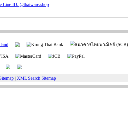
Sitemap
|
XML Search Sitemap