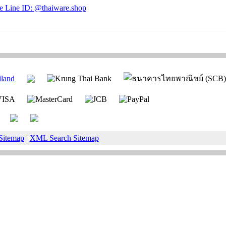
Sitemap
|
XML Search Sitemap