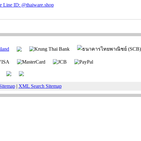
Sitemap
|
XML Search Sitemap