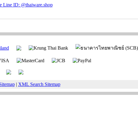
Sitemap
|
XML Search Sitemap