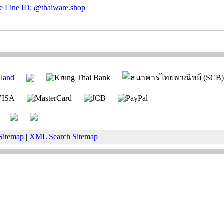
Sitemap
|
XML Search Sitemap