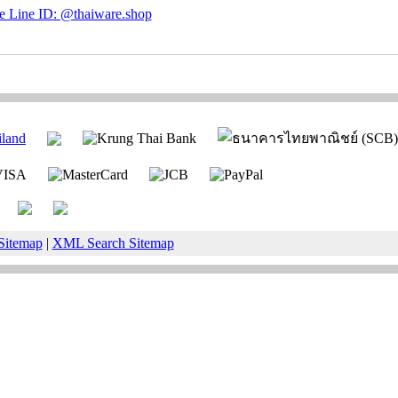
Sitemap
|
XML Search Sitemap