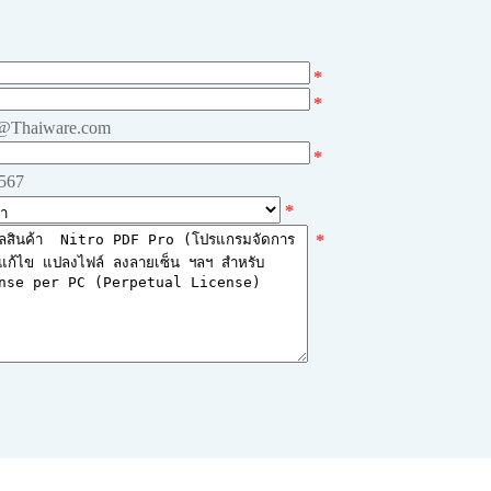
*
*
e@Thaiware.com
*
4567
*
*