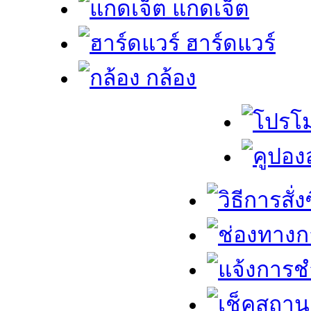
แกดเจ็ต
ฮาร์ดแวร์
กล้อง