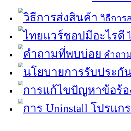
วิธีการส
ไ
คำถามท