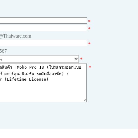
*
*
e@Thaiware.com
*
4567
*
*