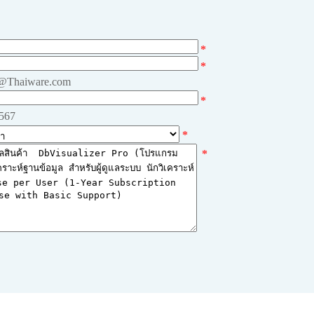
*
*
e@Thaiware.com
*
4567
*
*