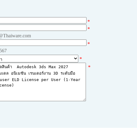
*
*
e@Thaiware.com
*
4567
*
*