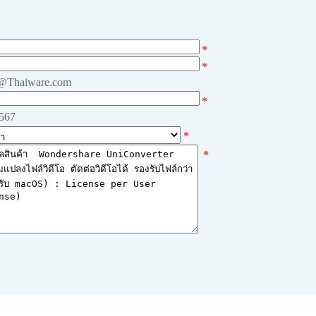
*
*
e@Thaiware.com
*
4567
*
*