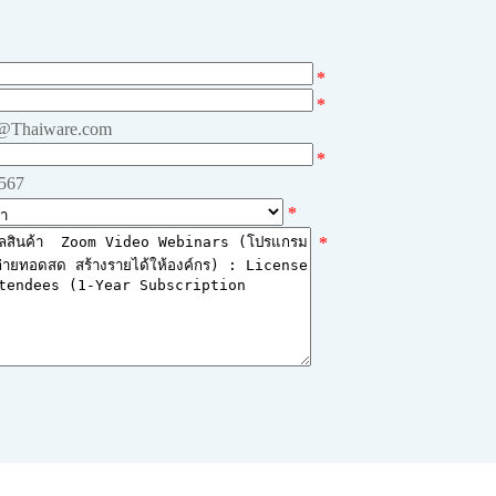
*
*
e@Thaiware.com
*
4567
*
*