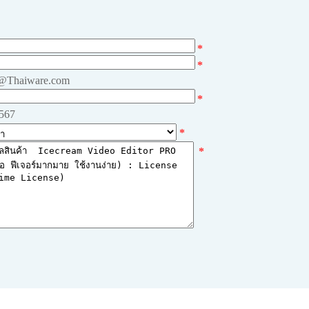
*
*
e@Thaiware.com
*
4567
*
*