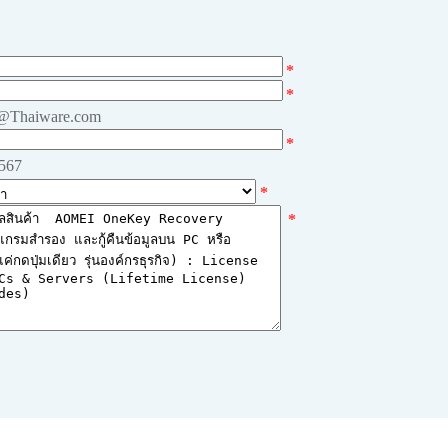
*
*
e@Thaiware.com
*
4567
*
*