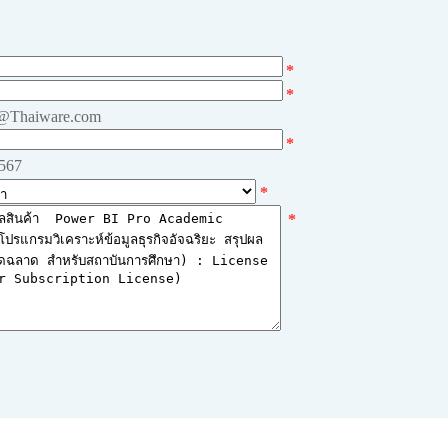
*
*
e@Thaiware.com
*
4567
*
*