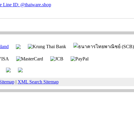
Sitemap
|
XML Search Sitemap