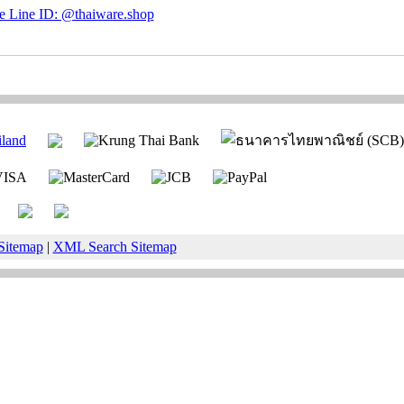
Sitemap
|
XML Search Sitemap