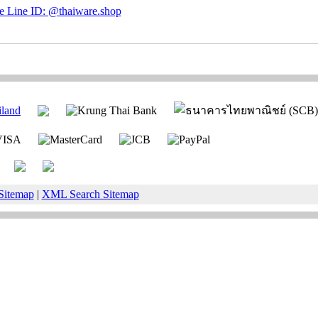
Sitemap
|
XML Search Sitemap