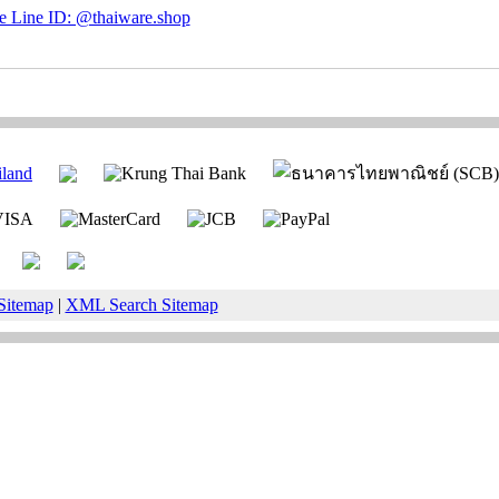
Sitemap
|
XML Search Sitemap