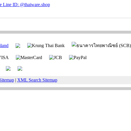
Sitemap
|
XML Search Sitemap