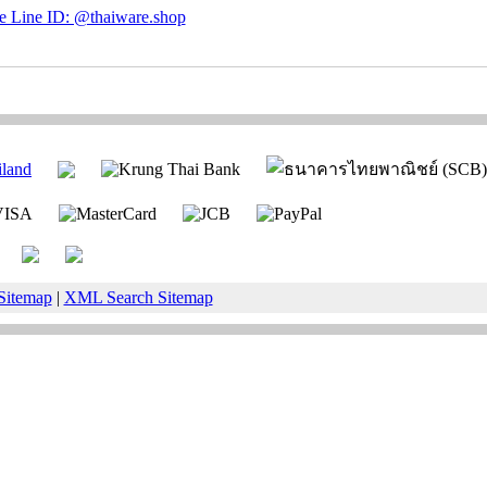
Sitemap
|
XML Search Sitemap