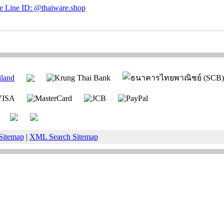
Sitemap
|
XML Search Sitemap