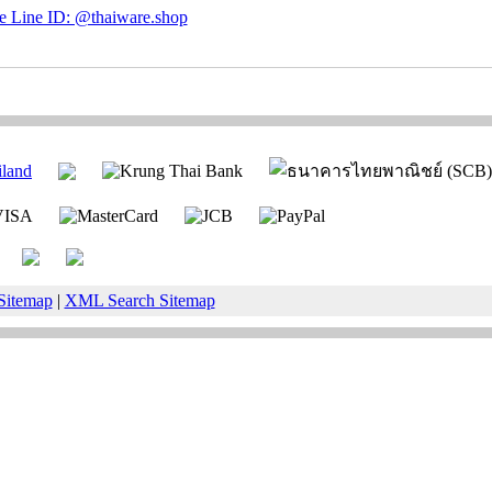
Sitemap
|
XML Search Sitemap