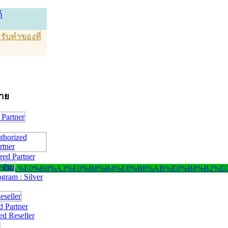
์
T รับทำของที่
่าย