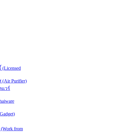
์ (Licensed
Air Purifier)
ดแวร์
haiware
(Gadget)
 (Work from