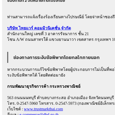
ช่องทางที่ 2 จดหมายทางไปรษณีย์
ท่านสามารถแจ้งเรื่องร้องเรียนทางไปรษณีย์ โดยจ่าหน้าซองถ
บริษัท ไทยแวร์ คอมมิวนิเคชั่น จำกัด
สำนักงานใหญ่ เลขที่ 3 อาคารรัจนาการ ชั้น 21
โซน A/W ถนนสาทรใต้ แขวงยานนาวา เขตสาทร กรุงเทพฯ 1
ช่องทางการระงับข้อพิพาทโดยกลไกภายนอก
หากกระบวนการแก้ไขข้อพิพาทโดยผู้ประกอบการไม่เป็นที่พอ
ระงับข้อพิพาทได้ โดยติดต่อมายัง
กรมพัฒนาธุรกิจการค้า กระทรวงพาณิชย์
563 ถนนนนทบุรี ตำบลบางกระสอ อำเภอเมือง จังหวัดนนทบุรี
โทร. 0-2547-5960 โทรสาร. 0-2547-5973 (กองพาณิชย์อิเล็กทรอ
เว็บไซต์ :
www.trustmarkthai.com
อีเมล :
e-commerce@dbd.go.th