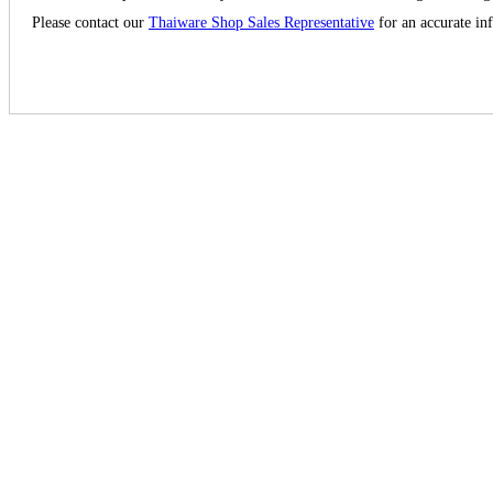
Please contact our
Thaiware Shop Sales Representative
for an accurate in