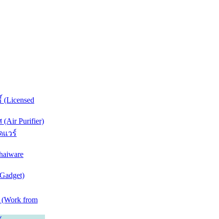
์ (Licensed
Air Purifier)
ดแวร์
haiware
(Gadget)
 (Work from