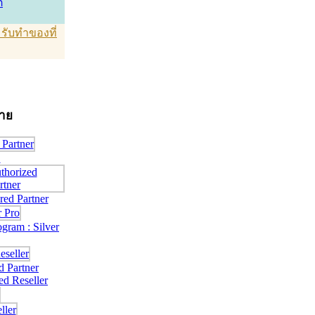
์
T รับทำของที่
่าย