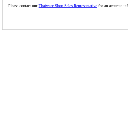
Please contact our
Thaiware Shop Sales Representative
for an accurate in