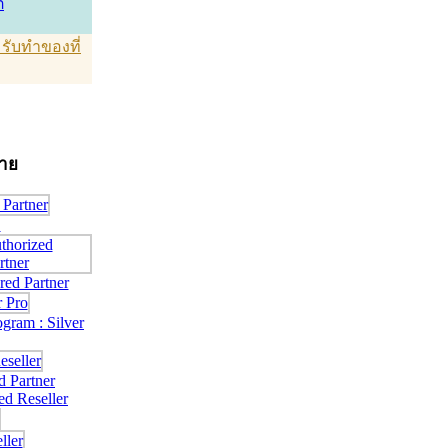
์
T รับทำของที่
่าย