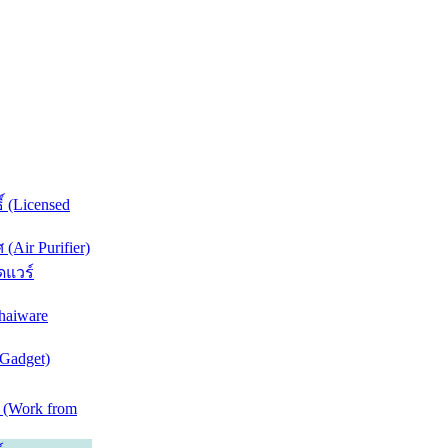
์ (Licensed
Air Purifier)
ดแวร์
haiware
(Gadget)
 (Work from