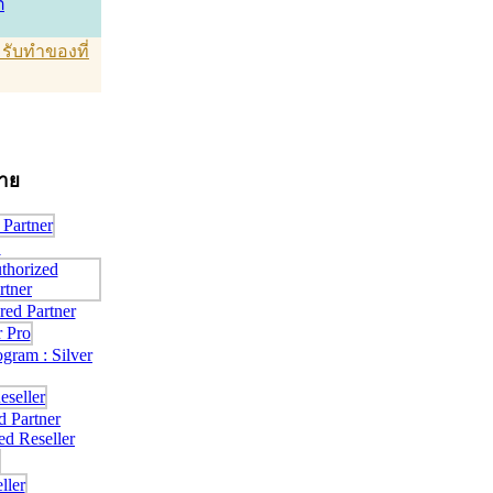
์
T รับทำของที่
่าย