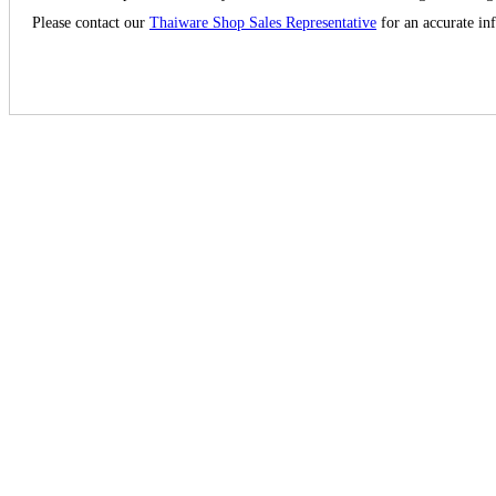
Please contact our
Thaiware Shop Sales Representative
for an accurate in