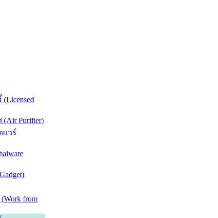
์ (Licensed
Air Purifier)
ดแวร์
haiware
(Gadget)
 (Work from