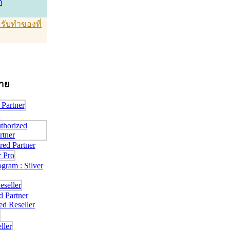
์
T รับทำของที่
่าย