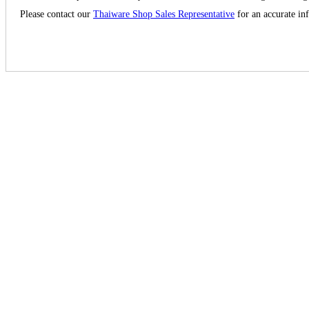
Please contact our
Thaiware Shop Sales Representative
for an accurate in