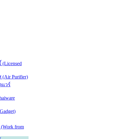
์ (Licensed
Air Purifier)
ดแวร์
haiware
(Gadget)
 (Work from