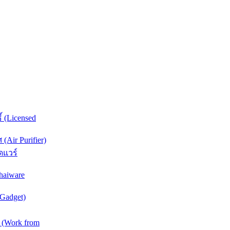
์ (Licensed
Air Purifier)
ดแวร์
haiware
(Gadget)
 (Work from