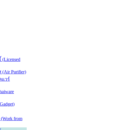
์ (Licensed
Air Purifier)
ดแวร์
haiware
(Gadget)
 (Work from