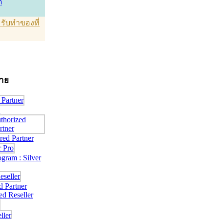
์
T รับทำของที่
่าย