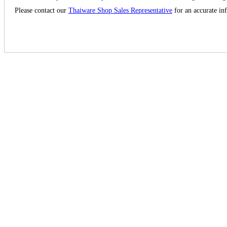
Please contact our
Thaiware Shop Sales Representative
for an accurate in