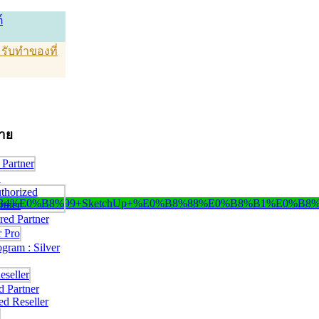
์
T รับทำของที่
่าย