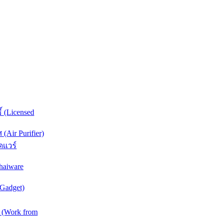
์ (Licensed
Air Purifier)
ดแวร์
haiware
(Gadget)
 (Work from