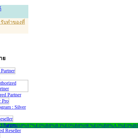
์
T รับทำของที่
่าย