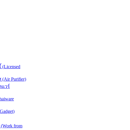
์ (Licensed
Air Purifier)
ดแวร์
haiware
(Gadget)
 (Work from