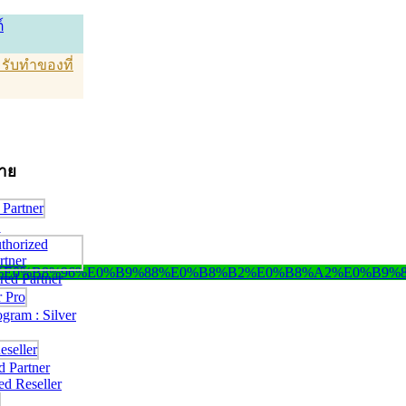
์
T รับทำของที่
่าย