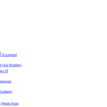
์ (Licensed
Air Purifier)
ดแวร์
haiware
(Gadget)
 (Work from