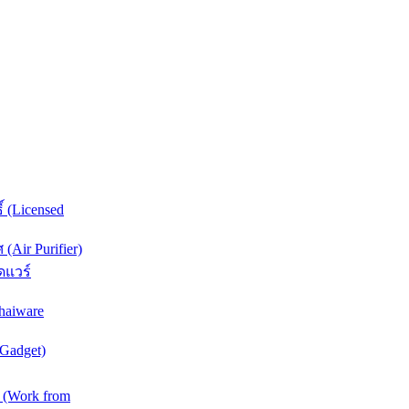
์ (Licensed
Air Purifier)
ดแวร์
haiware
(Gadget)
 (Work from