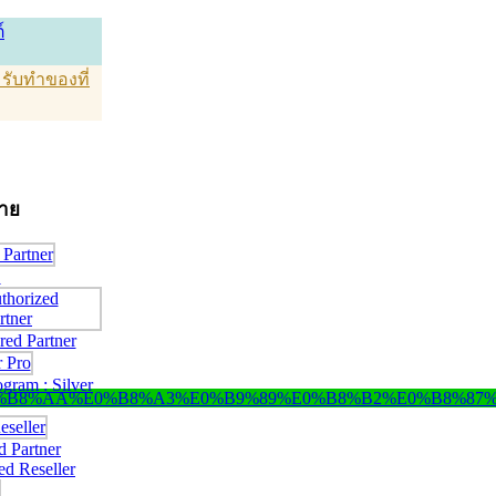
์
T รับทำของที่
่าย