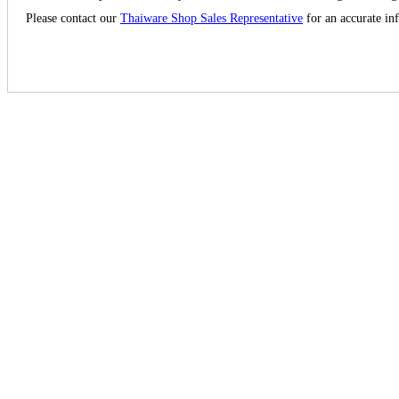
Please contact our
Thaiware Shop Sales Representative
for an accurate in