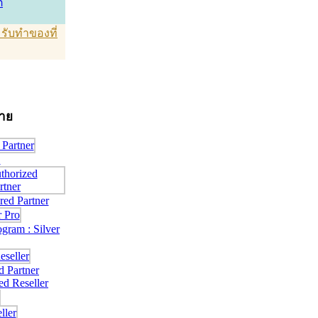
์
T รับทำของที่
่าย