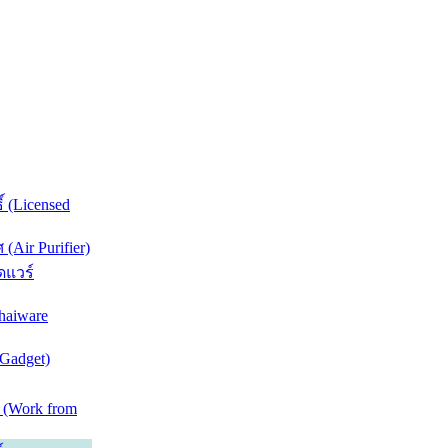
์ (Licensed
Air Purifier)
ดแวร์
haiware
(Gadget)
 (Work from