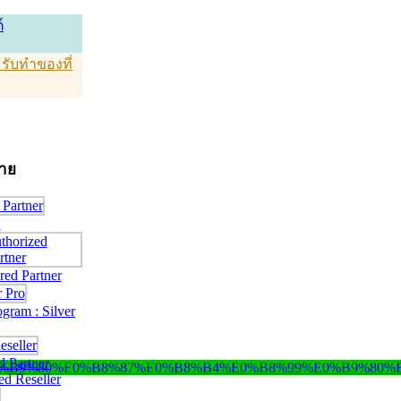
์
T รับทำของที่
่าย