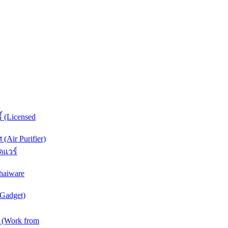
์ (Licensed
Air Purifier)
ดแวร์
haiware
(Gadget)
 (Work from