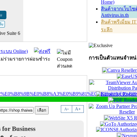
Home)
สินค้าจากเว็บไซต
้น
Antivirus.in.th
สินค้าพรีเมี่ยม I
ิ้น
ระลึก
การเป็นตัวแทนจำหน
-
A
A
+
 for Business