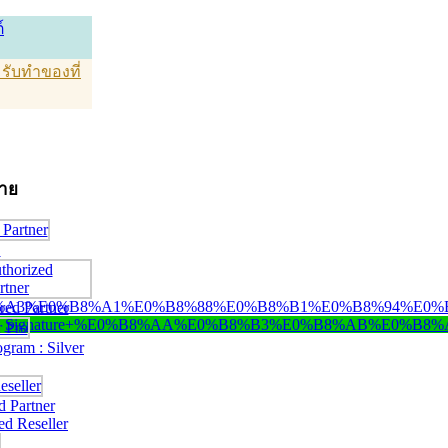
์
T รับทำของที่
่าย