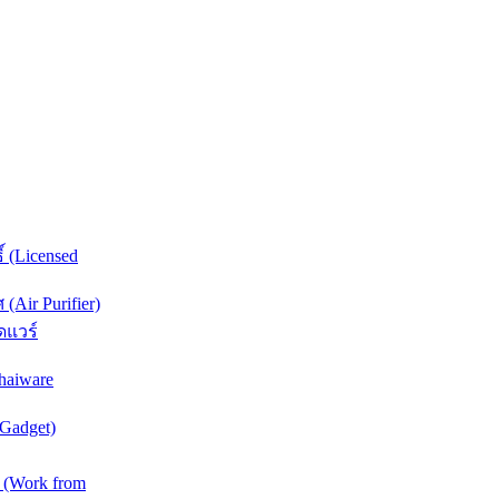
์ (Licensed
Air Purifier)
ดแวร์
haiware
(Gadget)
 (Work from